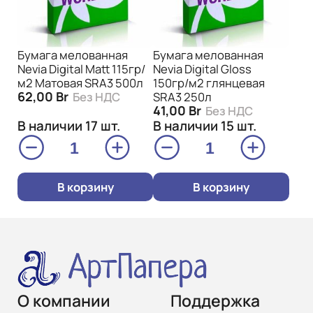
Бумага мелованная
Бумага мелованная
Nevia Digital Matt 115гр/
Nevia Digital Gloss
м2 Матовая SRA3 500л
150гр/м2 глянцевая
62,00
Br
Без НДС
SRA3 250л
41,00
Br
Без НДС
В наличии 17 шт.
В наличии 15 шт.
Количество
Количество
товара
товара
Бумага
Бумага
В корзину
В корзину
мелованная
мелованная
Nevia
Nevia
Digital
Digital
Matt
Gloss
115гр/
150гр/
м2
м2
Матовая
глянцевая
SRA3
SRA3
О компании
Поддержка
500л
250л