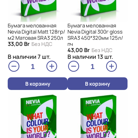
Бумага мелованная
Бумага мелованная
Nevia Digital Matt 128гр/
Nevia Digital 300г gloss
м2 Матовая SRA3 250л
SRA3 450*320мм 125л/
33,00
Br
Без НДС
пч
43,00
Br
Без НДС
В наличии 7 шт.
В наличии 13 шт.
Количество
Количество
товара
товара
Бумага
Бумага
В корзину
В корзину
мелованная
мелованная
Nevia
Nevia
Digital
Digital
Matt
300г
128гр/
gloss
м2
SRA3
Матовая
450*320мм
SRA3
125л/
250л
пч